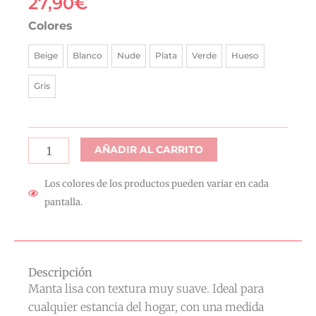
27,90
€
Manta
Colores
Coralina
Beige
Blanco
Nude
Plata
Verde
Hueso
140
x
Gris
200
cantidad
AÑADIR AL CARRITO
Los colores de los productos pueden variar en cada
pantalla.
Descripción
Manta lisa con textura muy suave. Ideal para
cualquier estancia del hogar, con una medida