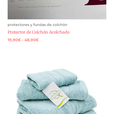
protectores y fundas de colchón
Protector de Colchón Acolchado
19,90
€
-
48,90
€
Rango
de
precios:
desde
3,00€
hasta
16,90€