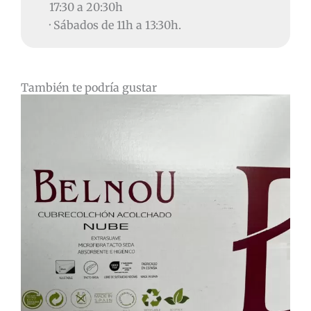
17:30 a 20:30h
· Sábados de 11h a 13:30h.
También te podría gustar
Rango
de
precios:
desde
19,90€
hasta
48,90€