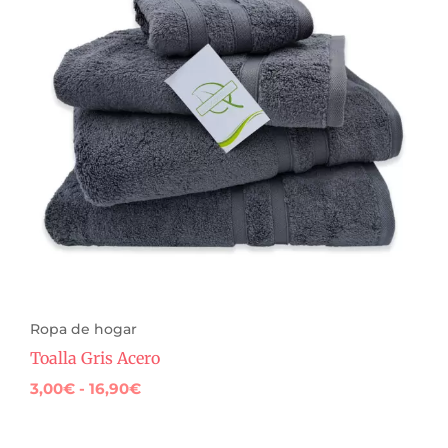
3,00€
hasta
16,90€
Ropa de hogar
Toalla Gris Acero
3,00
€
-
16,90
€