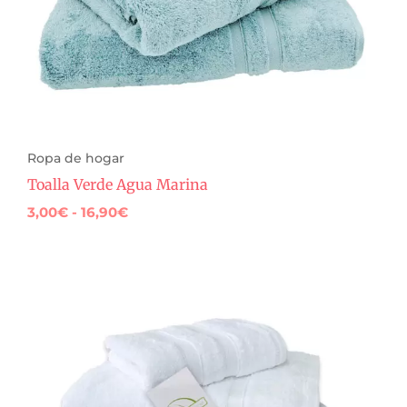
Ropa de hogar
Toalla Verde Agua Marina
3,00
€
-
16,90
€
Rango
de
precios:
desde
3,00€
hasta
16,90€