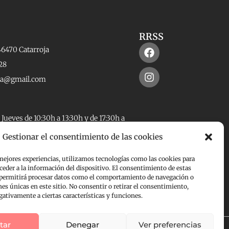
RRSS
Facebook
Instagram
46470 Catarroja
28
rta@gmail.com
Jueves de 10:30h a 13:30h y de 17:30h a
Gestionar el consentimiento de las cookies
 – cerrado.
 mejores experiencias, utilizamos tecnologías como las cookies para
de 11h a 13:30h.
ceder a la información del dispositivo. El consentimiento de estas
 permitirá procesar datos como el comportamiento de navegación o
nes únicas en este sitio. No consentir o retirar el consentimiento,
gativamente a ciertas características y funciones.
tar
Denegar
Ver preferencias
Todos los derechos reservados | Web diseñada por
Egocrea