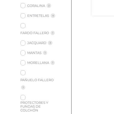
CORALINA
2
ENTRETELAS
4
FARDO FALLERO
1
JACQUARD
3
MANTAS
1
MORELLANA
1
PAÑUELO FALLERO
1
PROTECTORES Y
FUNDAS DE
COLCHÓN