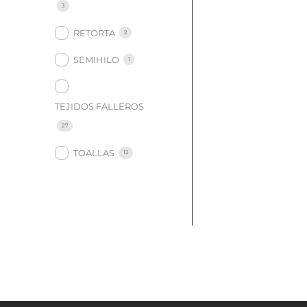
3
RETORTA
2
SEMIHILO
1
TEJIDOS FALLEROS
27
TOALLAS
12