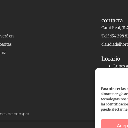
contacta
Camí Real, 91 
lverá en
Telf 654 398 8
cesitas
claudiadelho
 una
horario
Lunes a 
20:00h.
Viernes
Para ofrecer las
Sábados 
almacenar y/o ac
tecnologías nos
las identificacio
puede afectar ne
nes de compra
Acep