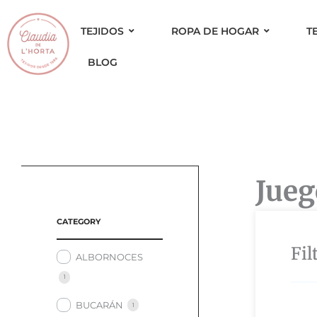
Ir
al
TEJIDOS
ROPA DE HOGAR
T
contenido
BLOG
Jueg
CATEGORY
Fil
ALBORNOCES
1
BUCARÁN
1