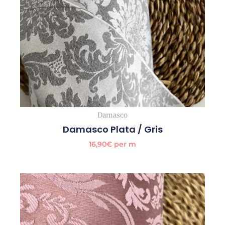
Damasco
Damasco Plata / Gris
16,90
€
per m