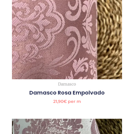
Damasco
Damasco Rosa Empolvado
21,90
€
per m