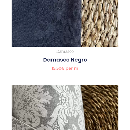
Damasco
Damasco Negro
15,50
€
per m