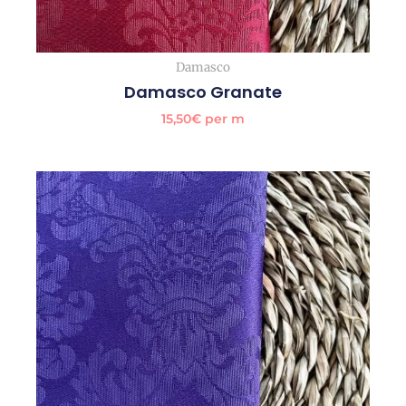
Damasco
Damasco Granate
15,50
€
per m