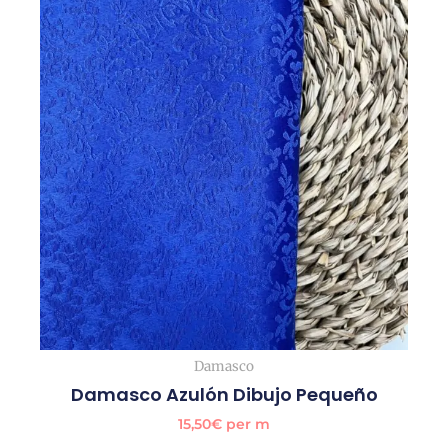
Damasco
Damasco Azulón Dibujo Pequeño
15,50
€
per m