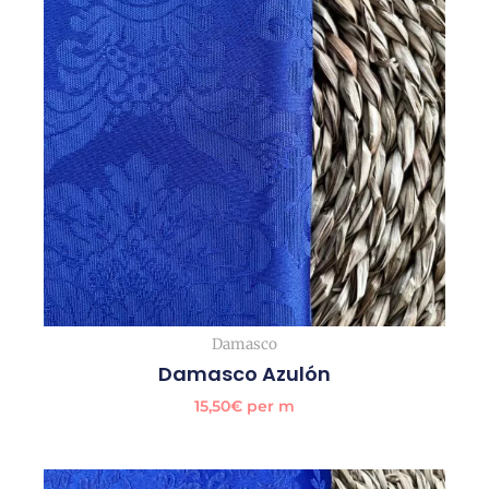
Damasco
Damasco Azulón
15,50
€
per m