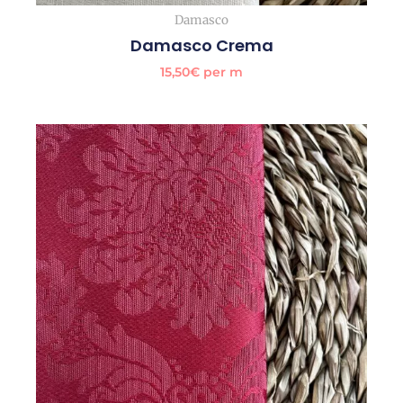
Damasco
Damasco Crema
15,50
€
per m