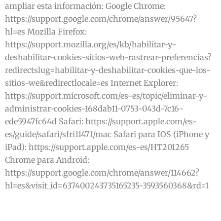
ampliar esta información: Google Chrome:
https://support.google.com/chrome/answer/95647?
hl=es Mozilla Firefox:
https://support.mozilla.org/es/kb/habilitar-y-
deshabilitar-cookies-sitios-web-rastrear-preferencias?
redirectslug=habilitar-y-deshabilitar-cookies-que-los-
sitios-we&redirectlocale=es Internet Explorer:
https://support.microsoft.com/es-es/topic/eliminar-y-
administrar-cookies-168dab11-0753-043d-7c16-
ede5947fc64d Safari: https://support.apple.com/es-
es/guide/safari/sfri11471/mac Safari para IOS (iPhone y
iPad): https://support.apple.com/es-es/HT201265
Chrome para Android:
https://support.google.com/chrome/answer/114662?
hl=es&visit_id=637400243735165235-3593560368&rd=1