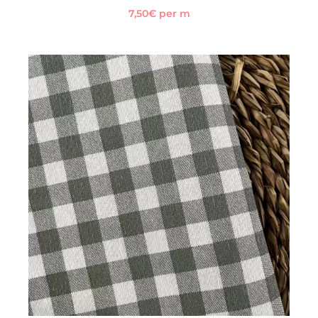
7,50
€
per m