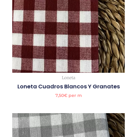
Loneta
Loneta Cuadros Blancos Y Granates
7,50
€
per m