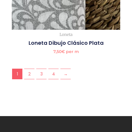
Loneta
Loneta Dibujo Clásico Plata
7,50
€
per m
1
2
3
4
→