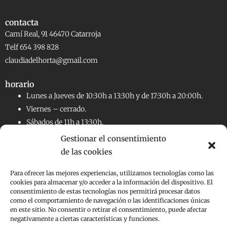
contacta
Camí Real, 91 46470 Catarroja
Telf 654 398 828
claudiadelhorta@gmail.com
horario
Lunes a Jueves de 10:30h a 13:30h y de 17:30h a 20:00h.
Viernes – cerrado.
Sábados de 11h a 13:30h.
Gestionar el consentimiento
de las cookies
RRSS
Facebook
Instagram
Para ofrecer las mejores experiencias, utilizamos tecnologías como las
cookies para almacenar y/o acceder a la información del dispositivo. El
consentimiento de estas tecnologías nos permitirá procesar datos
Aviso legal
como el comportamiento de navegación o las identificaciones únicas
en este sitio. No consentir o retirar el consentimiento, puede afectar
Políticas de Cookies
negativamente a ciertas características y funciones.
Políticas de Privacidad