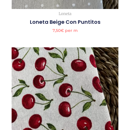
Loneta
Loneta Beige Con Puntitos
7,50
€
per m