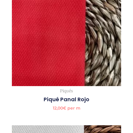
Piqués
Piqué Panal Rojo
12,00
€
per m