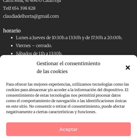
Camí Real, 91 46470 Catarroja
Telf 654 398 828
claudiadelhorta@gmail.com
horario
Lunes a Jueves de 10:30h a 13:30h y de 17:30h a 20:00h.
Viernes – cerrado.
Sábados de 11h a 13:30h.
Gestionar el consentimiento
de las cookies
RRSS
Facebook
Instagram
Para ofrecer las mejores experiencias, utilizamos tecnologías como las
cookies para almacenar y/o acceder a la información del dispositivo. El
consentimiento de estas tecnologías nos permitirá procesar datos
Aviso legal
como el comportamiento de navegación o las identificaciones únicas
en este sitio. No consentir o retirar el consentimiento, puede afectar
Políticas de Cookies
negativamente a ciertas características y funciones.
Políticas de Privacidad
Condiciones de compra
Aceptar