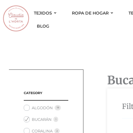
Ir
al
TEJIDOS
ROPA DE HOGAR
T
contenido
BLOG
Buc
CATEGORY
Fil
ALGODÓN
18
BUCARÁN
1
CORALINA
2