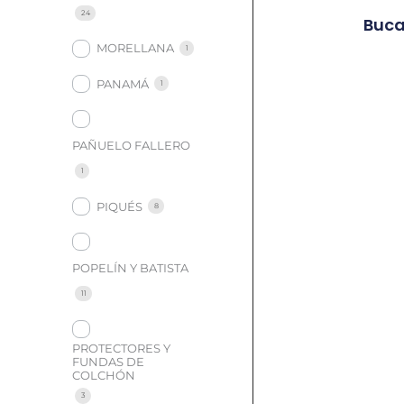
24
Buca
MORELLANA
1
PANAMÁ
1
PAÑUELO FALLERO
1
PIQUÉS
8
POPELÍN Y BATISTA
11
PROTECTORES Y
FUNDAS DE
COLCHÓN
3