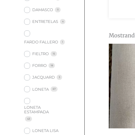
DAMASCO
11
ENTRETELAS
4
Mostrando
FARDO FALLERO
1
FIELTRO
15
FORRO
18
JACQUARD
3
LONETA
67
LONETA
ESTAMPADA
43
LONETA LISA