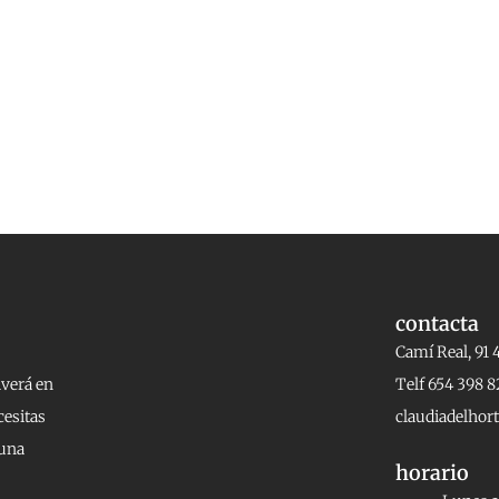
contacta
Camí Real, 91 
lverá en
Telf 654 398 8
cesitas
claudiadelho
 una
horario