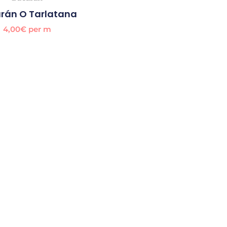
rán O Tarlatana
4,00
€
per m