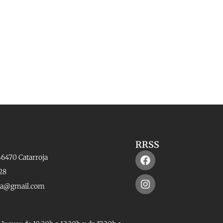
RRSS
Facebook
Instagram
46470 Catarroja
28
rta@gmail.com