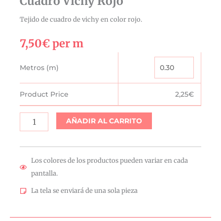
Cuadro Vichy Rojo
Tejido de cuadro de vichy en color rojo.
7,50
€
per m
Cuadro
Metros (m)
Vichy
Rojo
Product Price
2,25
€
cantidad
AÑADIR AL CARRITO
Los colores de los productos pueden variar en cada
pantalla.
La tela se enviará de una sola pieza