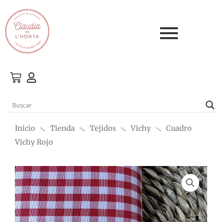
Ir
al
contenido
Inicio
Tienda
Tejidos
Vichy
Cuadro
Vichy Rojo