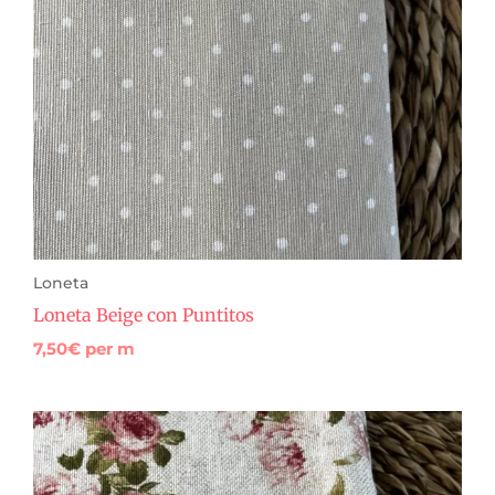
Loneta
Loneta Beige con Puntitos
7,50
€
per m