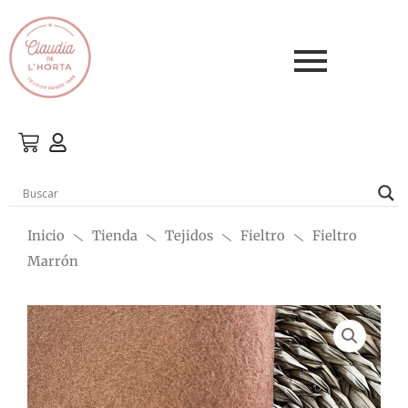
Ir
al
contenido
Inicio
Tienda
Tejidos
Fieltro
Fieltro
Marrón