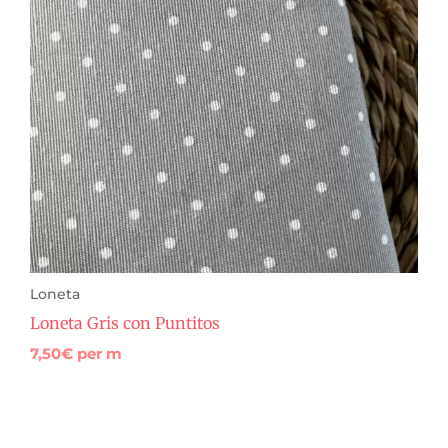
Loneta
Loneta Gris con Puntitos
7,50
€
per m