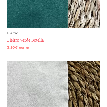
Fieltro
Fieltro Verde Botella
3,50
€
per m