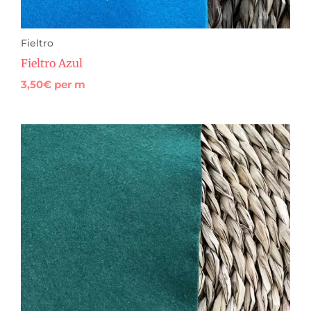
Fieltro
Fieltro Azul
3,50
€
per m