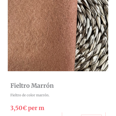
Fieltro Marrón
Fieltro de color marrón.
3,50
€
per m
Fieltro