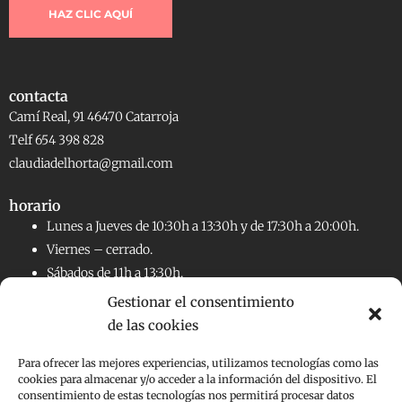
HAZ CLIC AQUÍ
contacta
Camí Real, 91 46470 Catarroja
Telf 654 398 828
claudiadelhorta@gmail.com
horario
Lunes a Jueves de 10:30h a 13:30h y de 17:30h a 20:00h.
Viernes – cerrado.
Sábados de 11h a 13:30h.
Gestionar el consentimiento
de las cookies
RRSS
Facebook
Instagram
Para ofrecer las mejores experiencias, utilizamos tecnologías como las
cookies para almacenar y/o acceder a la información del dispositivo. El
consentimiento de estas tecnologías nos permitirá procesar datos