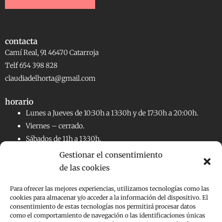
contacta
Camí Real, 91 46470 Catarroja
Telf 654 398 828
claudiadelhorta@gmail.com
horario
Lunes a Jueves de 10:30h a 13:30h y de 17:30h a 20:00h.
Viernes – cerrado.
Sábados de 11h a 13:30h.
Gestionar el consentimiento
de las cookies
RRSS
Facebook
Instagram
Para ofrecer las mejores experiencias, utilizamos tecnologías como las
cookies para almacenar y/o acceder a la información del dispositivo. El
consentimiento de estas tecnologías nos permitirá procesar datos
Aviso legal
como el comportamiento de navegación o las identificaciones únicas