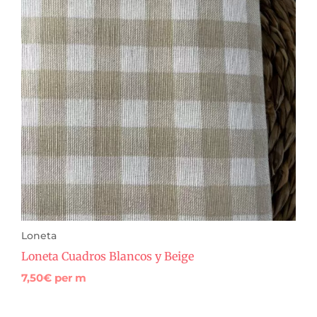
Loneta
Loneta Cuadros Blancos y Beige
7,50
€
per m