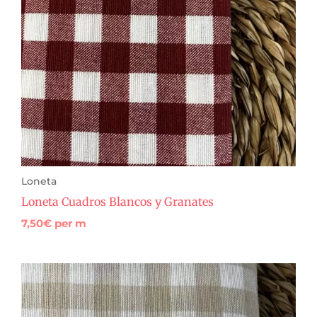
Loneta
Loneta Cuadros Blancos y Granates
7,50
€
per m