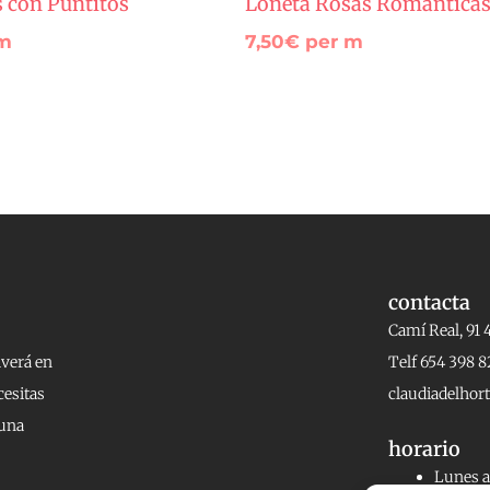
s con Puntitos
Loneta Rosas Romántica
m
7,50
€
per m
contacta
Camí Real, 91 
lverá en
Telf 654 398 8
cesitas
claudiadelho
 una
horario
Lunes a 