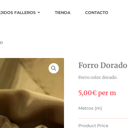
EJIDOS FALLEROS
TIENDA
CONTACTO
do
Forro Dorado
Forro color dorado.
5,00
€
per m
Forro
Metros (m)
Dorado
cantidad
Product Price