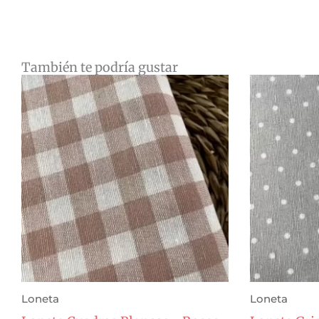
También te podría gustar
Loneta
Loneta