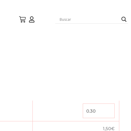
1,50
€