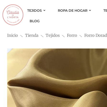
Ir
al
TEJIDOS
ROPA DE HOGAR
T
contenido
BLOG
Inicio
Tienda
Tejidos
Forro
Forro Dora