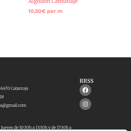
s
Algodón Camuflaje
10,50
€
per m
RRSS
Facebook
Instagram
46470 Catarroja
28
rta@gmail.com
Jueves de 10:30h a 13:30h y de 17:30h a