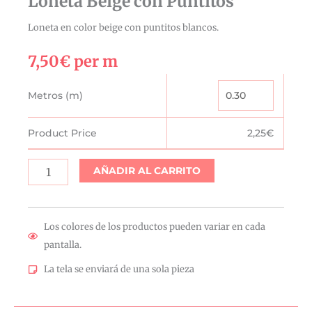
Loneta Beige con Puntitos
Loneta en color beige con puntitos blancos.
7,50
€
per m
Loneta
Metros (m)
Beige
con
Product Price
2,25
€
Puntitos
cantidad
AÑADIR AL CARRITO
Los colores de los productos pueden variar en cada
pantalla.
La tela se enviará de una sola pieza