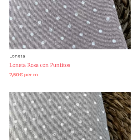
Loneta
Loneta Rosa con Puntitos
7,50
€
per m