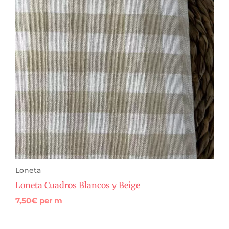
Loneta
Loneta Cuadros Blancos y Beige
7,50
€
per m