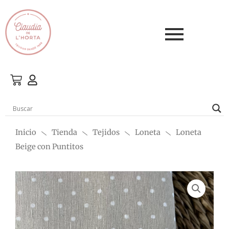
Ir
al
contenido
Inicio
Tienda
Tejidos
Loneta
Loneta
Beige con Puntitos