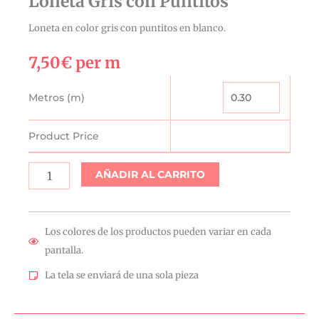
Loneta Gris con Puntitos
Loneta en color gris con puntitos en blanco.
7,50
€
per m
Loneta
Metros (m)
Gris
con
Product Price
Puntitos
cantidad
AÑADIR AL CARRITO
Los colores de los productos pueden variar en cada
pantalla.
La tela se enviará de una sola pieza