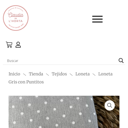
Ir
al
contenido
Inicio
Tienda
Tejidos
Loneta
Loneta
Gris con Puntitos