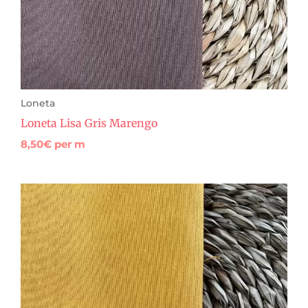
Loneta
Loneta Lisa Gris Marengo
8,50
€
per m