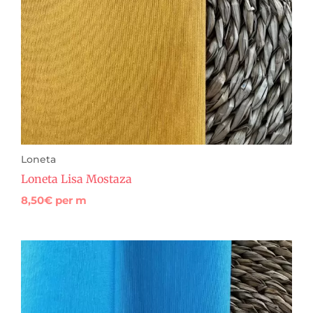
Loneta
Loneta Lisa Mostaza
8,50
€
per m