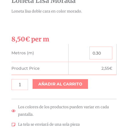
Loneta Lisa Morada
Loneta lisa doble cara en color morado.
8,50
€
per m
Loneta
Metros (m)
Lisa
Morada
Product Price
2,55
€
cantidad
AÑADIR AL CARRITO
Los colores de los productos pueden variar en cada
pantalla.
La tela se enviará de una sola pieza