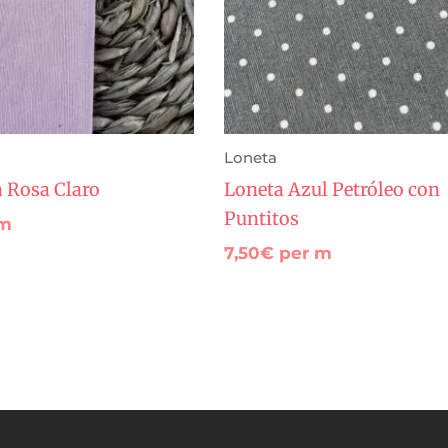
Loneta
a Rosa Claro
Loneta Azul Petróleo con
Puntitos
 m
7,50
€
per m