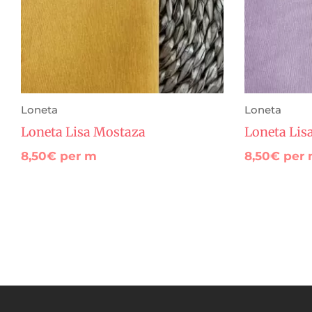
Loneta
Loneta
Loneta Lisa Mostaza
Loneta Lis
8,50
€
per m
8,50
€
per