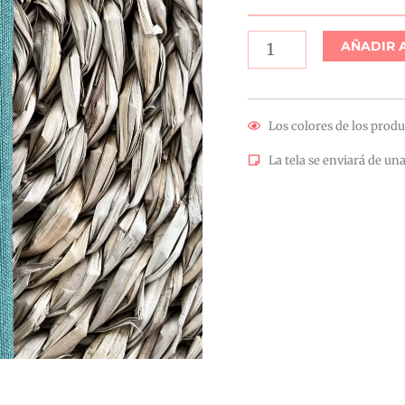
cantidad
AÑADIR 
Los colores de los produ
La tela se enviará de una