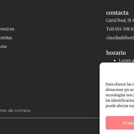
contacta
Camí Real, 91 
lverá en
Telf 654 398 8
cesitas
claudiadelho
 una
horario
Lunes a 
20:00h.
Viernes
Para ofrecer las
Sábados 
almacenar y/o ac
tecnologías nos
las identificacio
puede afectar ne
nes de compra
Acep