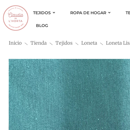
Ir
al
TEJIDOS
ROPA DE HOGAR
T
contenido
BLOG
Inicio
Tienda
Tejidos
Loneta
Loneta Li