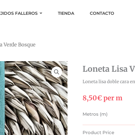
EJIDOS FALLEROS
TIENDA
CONTACTO
sa Verde Bosque
Loneta Lisa 
Loneta lisa doble cara e
8,50
€
per m
Loneta
Metros (m)
Lisa
Verde
Product Price
Bosque