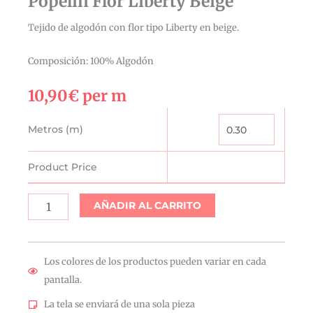
Popelín Flor Liberty Beige
Tejido de algodón con flor tipo Liberty en beige.
Composición: 100% Algodón
10,90
€
per m
Popelín
Metros (m)
Flor
Liberty
Product Price
Beige
cantidad
AÑADIR AL CARRITO
Los colores de los productos pueden variar en cada
pantalla.
La tela se enviará de una sola pieza