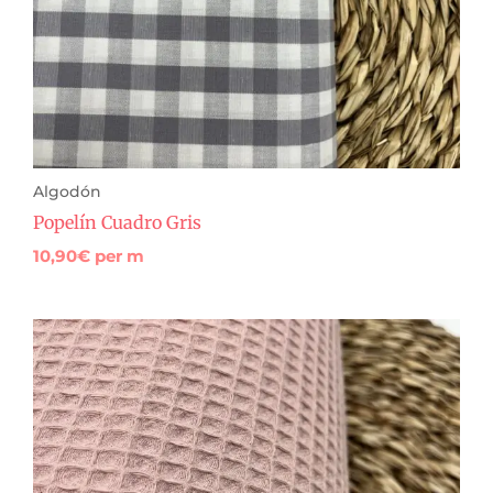
Algodón
Popelín Cuadro Gris
10,90
€
per m