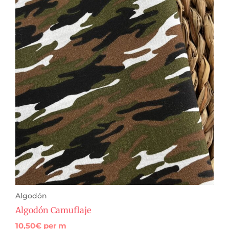
Algodón
Algodón Camuflaje
10,50
€
per m