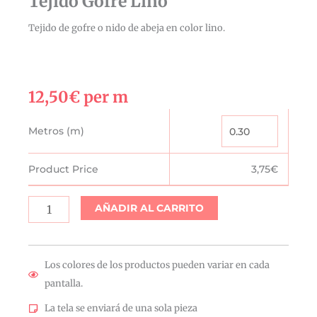
Tejido Gofre Lino
Tejido de gofre o nido de abeja en color lino.
12,50
€
per m
Tejido
Metros (m)
Gofre
Lino
Product Price
3,75
€
cantidad
AÑADIR AL CARRITO
Los colores de los productos pueden variar en cada
pantalla.
La tela se enviará de una sola pieza