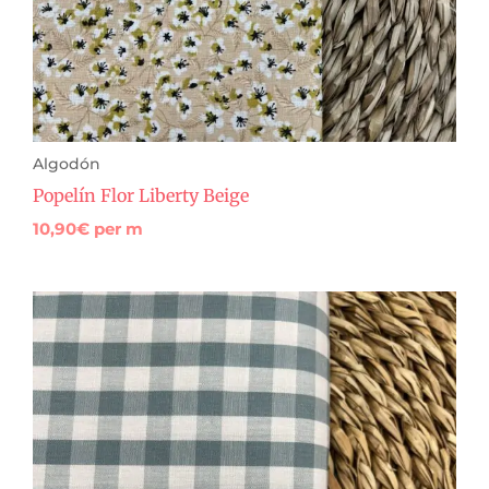
Algodón
Popelín Flor Liberty Beige
10,90
€
per m