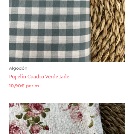
Algodón
Popelín Cuadro Verde Jade
10,90
€
per m