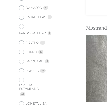
DAMASCO
11
ENTRETELAS
4
Mostrando
FARDO FALLERO
1
FIELTRO
15
FORRO
18
JACQUARD
3
LONETA
67
LONETA
ESTAMPADA
43
LONETA LISA