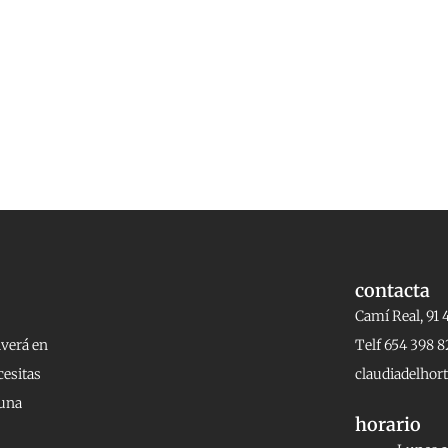
contacta
Camí Real, 91 
lverá en
Telf 654 398 8
cesitas
claudiadelho
 una
horario