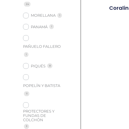
24
Coralin
MORELLANA
1
PANAMÁ
1
PAÑUELO FALLERO
1
PIQUÉS
8
POPELÍN Y BATISTA
11
PROTECTORES Y
FUNDAS DE
COLCHÓN
3