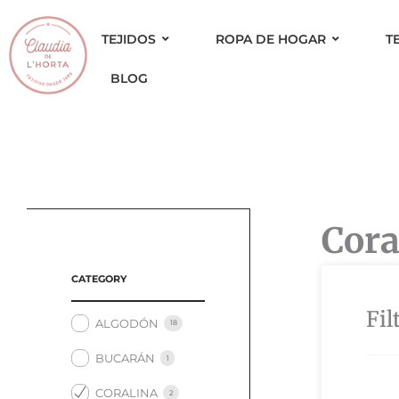
Ir
al
TEJIDOS
ROPA DE HOGAR
T
contenido
BLOG
Cora
CATEGORY
Fil
ALGODÓN
18
BUCARÁN
1
CORALINA
2