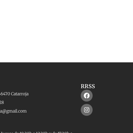
RRSS
Facebook
Instagram
46470 Catarroja
28
rta@gmail.com