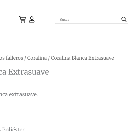
os falleros
/
Coralina
/ Coralina Blanca Extrasuave
ca Extrasuave
anca extrasuave.
Poliéster.