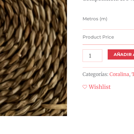
Metros (m)
Product Price
AÑADIR 
Categorías:
Coralina
,
T
Wishlist