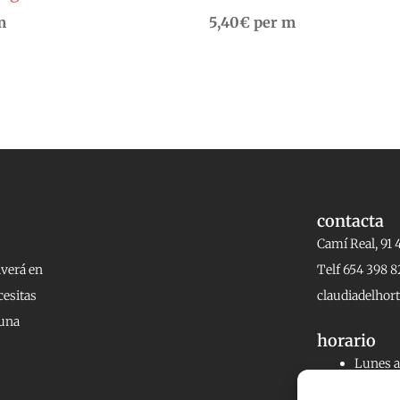
m
5,40
€
per m
contacta
Camí Real, 91 
lverá en
Telf 654 398 8
cesitas
claudiadelho
 una
horario
Lunes a 
20:00h.