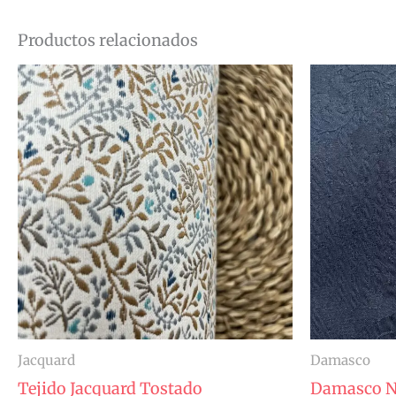
Productos relacionados
Jacquard
Damasco
Tejido Jacquard Tostado
Damasco N