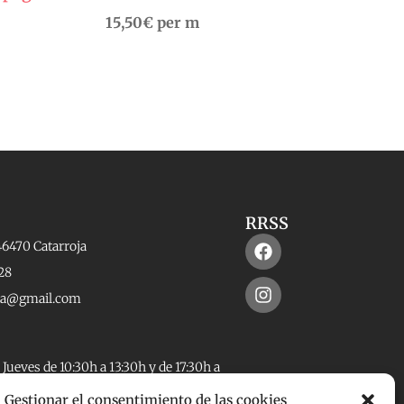
15,50
€
per m
RRSS
Facebook
Instagram
46470 Catarroja
28
rta@gmail.com
Jueves de 10:30h a 13:30h y de 17:30h a
Gestionar el consentimiento de las cookies