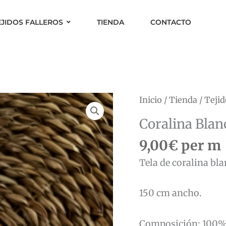
EJIDOS FALLEROS
TIENDA
CONTACTO
Coralina
Inicio
/
Tienda
/
Tejid
Blanca
Coralina Blan
Extrasuave
9,00
€
per m
cantidad
Tela de coralina bl
150 cm ancho.
Composición: 100% 