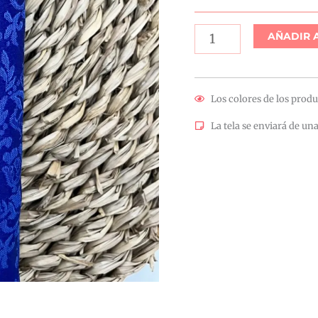
cantidad
AÑADIR 
Los colores de los produ
La tela se enviará de una