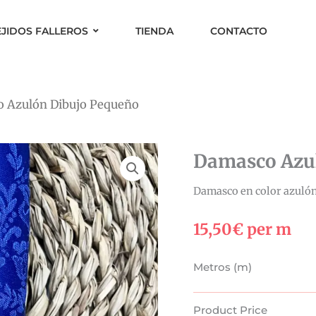
EJIDOS FALLEROS
TIENDA
CONTACTO
 Azulón Dibujo Pequeño
Damasco Azu
Damasco en color azulón
15,50
€
per m
Damasco
Metros (m)
Azulón
Dibujo
Product Price
Pequeño