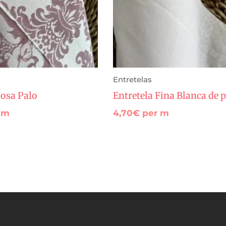
Entretelas
osa Palo
Entretela Fina Blanca de 
 m
4,70
€
per m