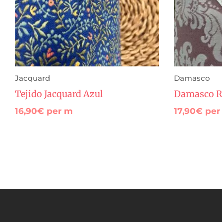
Jacquard
Damasco
Tejido Jacquard Azul
Damasco R
16,90
€
per m
17,90
€
per