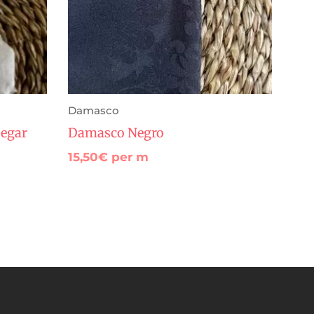
Damasco
pegar
Damasco Negro
15,50
€
per m