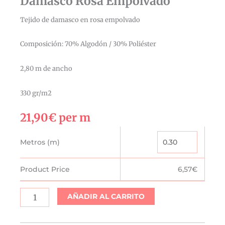
Damasco Rosa Empolvado
Tejido de damasco en rosa empolvado
Composición: 70% Algodón / 30% Poliéster
2,80 m de ancho
330 gr/m2
21,90
€
per m
Damasco
Metros (m)
Rosa
Empolvado
Product Price
6,57
€
cantidad
AÑADIR AL CARRITO