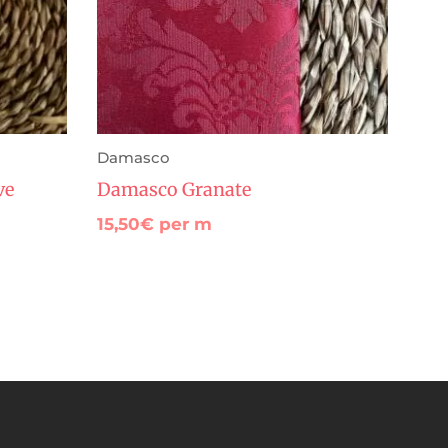
Damasco
ve
Damasco Granate
15,50
€
per m