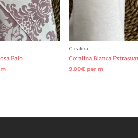
Coralina
osa Palo
Coralina Blanca Extrasua
 m
9,00
€
per m