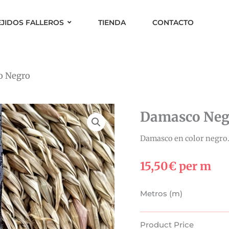
EJIDOS FALLEROS
TIENDA
CONTACTO
o Negro
Damasco Neg
Damasco en color negro
15,50
€
per m
Damasco
Metros (m)
Negro
cantidad
Product Price