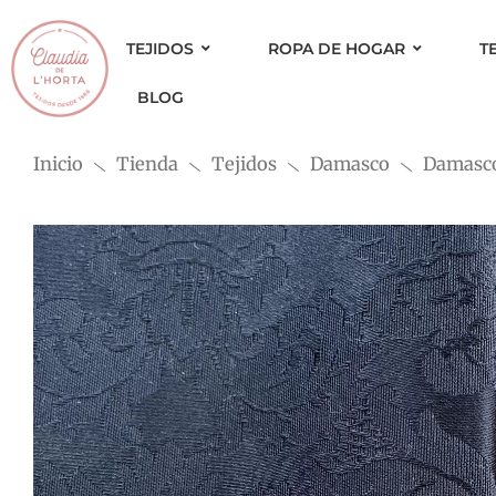
Ir
al
TEJIDOS
ROPA DE HOGAR
T
contenido
BLOG
Inicio
Tienda
Tejidos
Damasco
Damasc