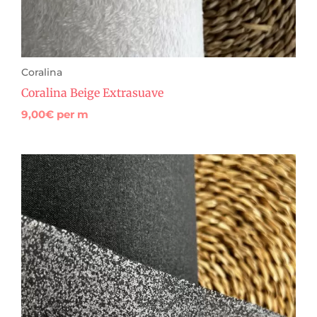
Coralina
Coralina Beige Extrasuave
9,00
€
per m