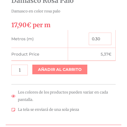
Damasco Rosa Palo
Damasco en color rosa palo
17,90
€
per m
Damasco
Metros (m)
Rosa
Palo
Product Price
5,37
€
cantidad
AÑADIR AL CARRITO
Los colores de los productos pueden variar en cada
pantalla.
La tela se enviará de una sola pieza