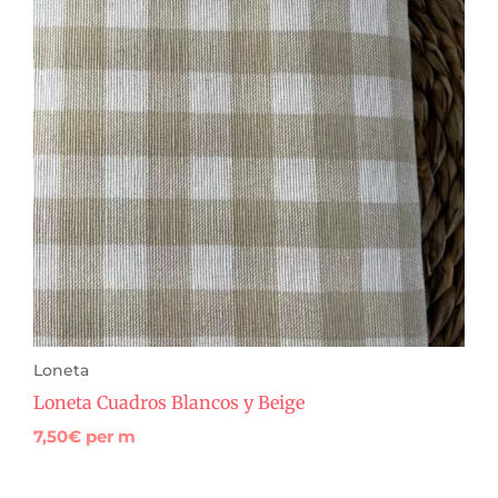
Loneta
Loneta Cuadros Blancos y Beige
7,50
€
per m