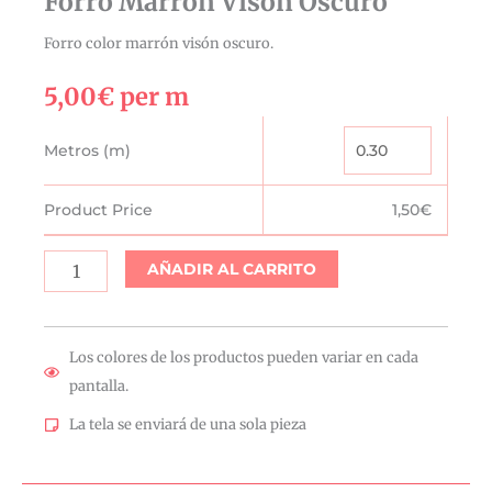
Forro Marrón Visón Oscuro
Forro color marrón visón oscuro.
5,00
€
per m
Forro
Metros (m)
Marrón
Visón
Product Price
1,50
€
Oscuro
cantidad
AÑADIR AL CARRITO
Los colores de los productos pueden variar en cada
pantalla.
La tela se enviará de una sola pieza