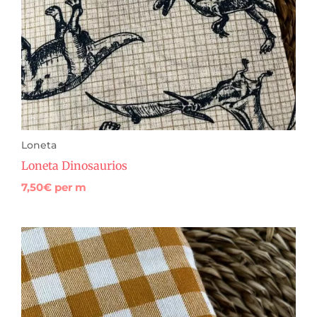
Loneta
Loneta Dinosaurios
7,50
€
per m