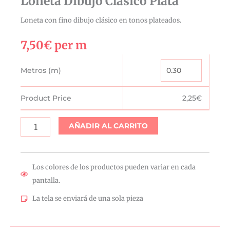
Loneta Dibujo Clásico Plata
Loneta con fino dibujo clásico en tonos plateados.
7,50
€
per m
Loneta
Metros (m)
Dibujo
Clásico
Product Price
2,25
€
Plata
cantidad
AÑADIR AL CARRITO
Los colores de los productos pueden variar en cada
pantalla.
La tela se enviará de una sola pieza