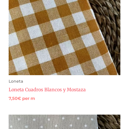
Loneta
Loneta Cuadros Blancos y Mostaza
7,50
€
per m