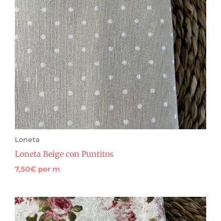
Loneta
Loneta Beige con Puntitos
7,50
€
per m