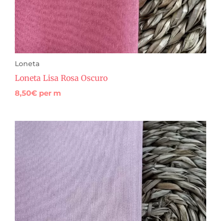
Loneta
Loneta Lisa Rosa Oscuro
8,50
€
per m