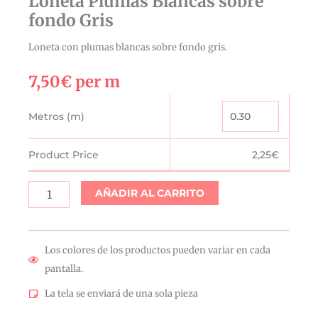
Loneta Plumas Blancas sobre
fondo Gris
Loneta con plumas blancas sobre fondo gris.
7,50
€
per m
Loneta
Metros (m)
Plumas
Blancas
Product Price
2,25
€
sobre
fondo
AÑADIR AL CARRITO
Gris
cantidad
Los colores de los productos pueden variar en cada
pantalla.
La tela se enviará de una sola pieza