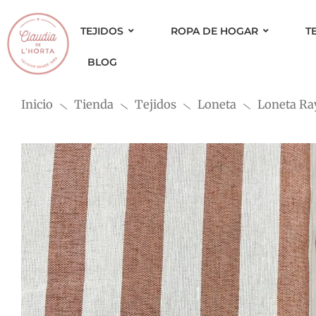
Ir
al
TEJIDOS
ROPA DE HOGAR
T
contenido
BLOG
Inicio
Tienda
Tejidos
Loneta
Loneta Ra