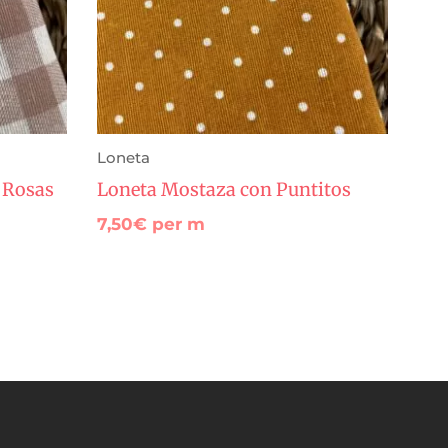
Loneta
 Rosas
Loneta Mostaza con Puntitos
7,50
€
per m