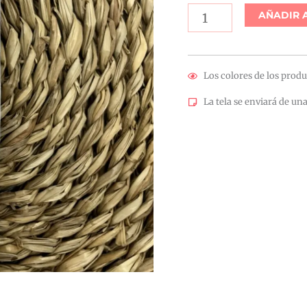
Loneta
AÑADIR 
Raya
Ancha
Coral
Los colores de los produ
cantidad
La tela se enviará de una