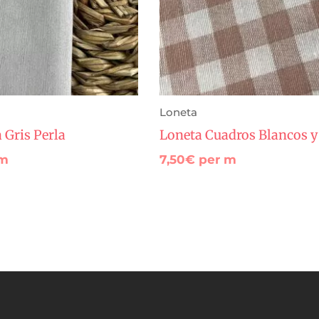
Loneta
 Gris Perla
Loneta Cuadros Blancos y
 m
7,50
€
per m