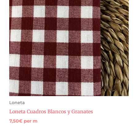
Loneta
Loneta Cuadros Blancos y Granates
7,50
€
per m