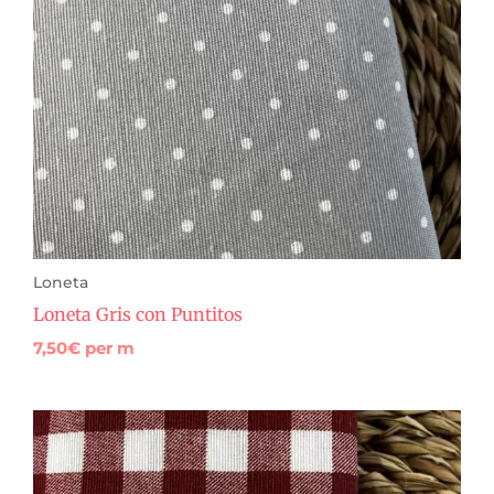
Loneta
Loneta Gris con Puntitos
7,50
€
per m