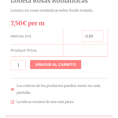
Loneta Rosas Románticas
Loneta con rosas románticas sobre fondo tostado.
7,50
€
per m
Loneta
Metros (m)
Rosas
Románticas
Product Price
cantidad
AÑADIR AL CARRITO
Los colores de los productos pueden variar en cada
pantalla.
La tela se enviará de una sola pieza