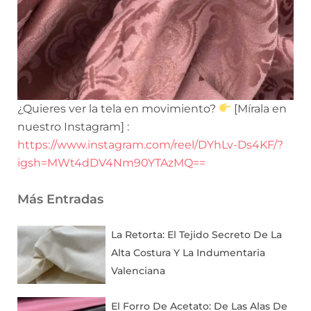
¿Quieres ver la tela en movimiento?
[Mírala en
nuestro Instagram] :
https://www.instagram.com/reel/DYhLv-Ds4KF/?
igsh=MWt4dDV4Nm90YTAzMQ==
Más Entradas
La Retorta: El Tejido Secreto De La
Alta Costura Y La Indumentaria
Valenciana
El Forro De Acetato: De Las Alas De