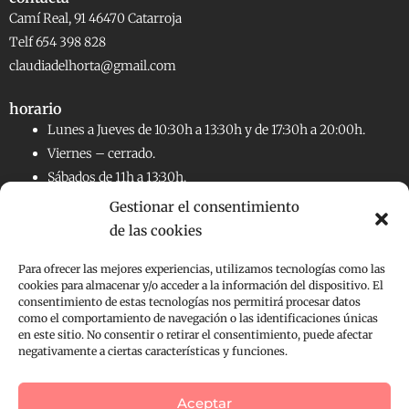
Camí Real, 91 46470 Catarroja
Telf 654 398 828
claudiadelhorta@gmail.com
horario
Lunes a Jueves de 10:30h a 13:30h y de 17:30h a 20:00h.
Viernes – cerrado.
Sábados de 11h a 13:30h.
Gestionar el consentimiento
de las cookies
RRSS
Facebook
Instagram
Para ofrecer las mejores experiencias, utilizamos tecnologías como las
cookies para almacenar y/o acceder a la información del dispositivo. El
consentimiento de estas tecnologías nos permitirá procesar datos
Aviso legal
como el comportamiento de navegación o las identificaciones únicas
en este sitio. No consentir o retirar el consentimiento, puede afectar
Políticas de Cookies
negativamente a ciertas características y funciones.
Políticas de Privacidad
Condiciones de compra
Aceptar