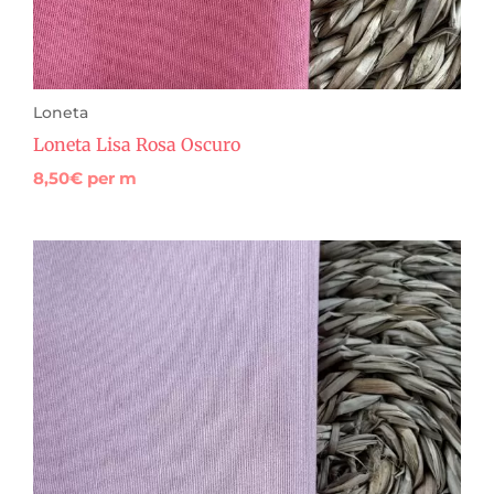
Loneta
Loneta Lisa Rosa Oscuro
8,50
€
per m