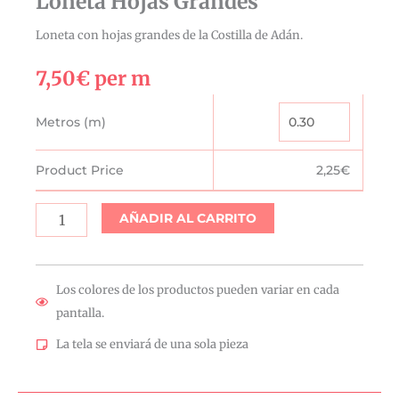
Loneta Hojas Grandes
Loneta con hojas grandes de la Costilla de Adán.
7,50
€
per m
Loneta
Metros (m)
Hojas
Grandes
Product Price
2,25
€
cantidad
AÑADIR AL CARRITO
Los colores de los productos pueden variar en cada
pantalla.
La tela se enviará de una sola pieza