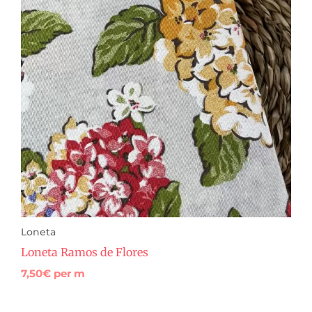
Loneta
Loneta Ramos de Flores
7,50
€
per m