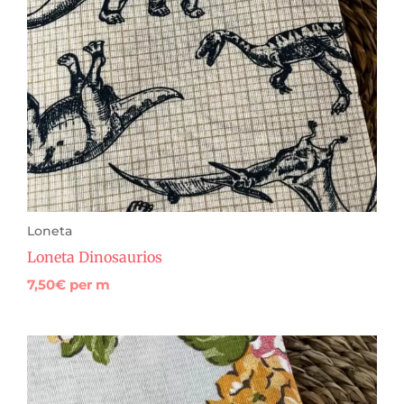
Loneta
Loneta Dinosaurios
7,50
€
per m