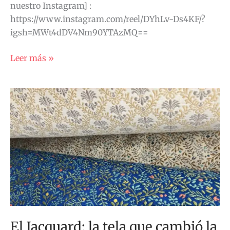
nuestro Instagram] :
https://www.instagram.com/reel/DYhLv-Ds4KF/?
igsh=MWt4dDV4Nm90YTAzMQ==
Leer más »
El
Jacquard:
la
tela
que
cambió
la
historia
El Jacquard: la tela que cambió la