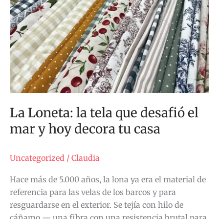
la
tela
que
desafió
el
mar
y
hoy
La Loneta: la tela que desafió el
decora
mar y hoy decora tu casa
tu
casa
Uncategorized
/
Claudia
Hace más de 5.000 años, la lona ya era el material de
referencia para las velas de los barcos y para
resguardarse en el exterior. Se tejía con hilo de
cáñamo — una fibra con una resistencia brutal para