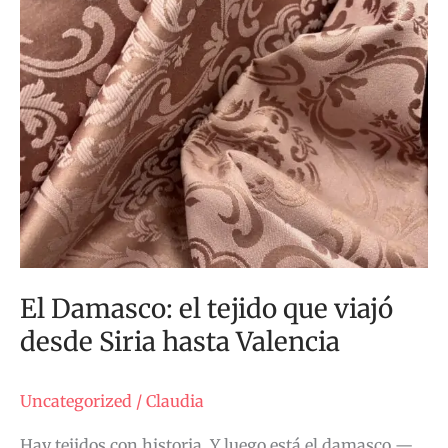
viajó
desde
Siria
hasta
Valencia
El Damasco: el tejido que viajó
desde Siria hasta Valencia
Uncategorized
/
Claudia
Hay tejidos con historia. Y luego está el damasco —