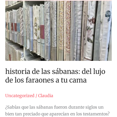
historia
de
las
sábanas:
del
lujo
de
los
faraones
a
historia de las sábanas: del lujo
tu
de los faraones a tu cama
cama
Uncategorized
/
Claudia
¿Sabías que las sábanas fueron durante siglos un
bien tan preciado que aparecían en los testamentos?