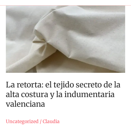
La
retorta:
el
tejido
secreto
de
la
alta
costura
y
La retorta: el tejido secreto de la
la
alta costura y la indumentaria
indumentaria
valenciana
valenciana
Uncategorized
/
Claudia