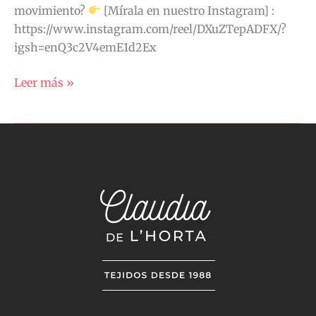
movimiento?
[Mírala en nuestro Instagram] :
https://www.instagram.com/reel/DXuZTepADFX/?
igsh=enQ3c2V4emE1d2Ex
Leer más »