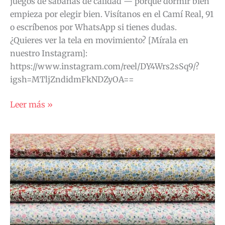
juegos de sábanas de calidad — porque dormir bien
empieza por elegir bien. Visítanos en el Camí Real, 91
o escríbenos por WhatsApp si tienes dudas.
¿Quieres ver la tela en movimiento? [Mírala en
nuestro Instagram]:
https://www.instagram.com/reel/DY4Wrs2sSq9/?
igsh=MTljZndidmFkNDZyOA==
Leer más »
La
Flor
Liberty:
más
de
100
años