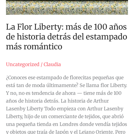
de
historia
detrás
La Flor Liberty: más de 100 años
del
de historia detrás del estampado
estampado
más
más romántico
romántico
Uncategorized
/
Claudia
¿Conoces ese estampado de florecitas pequeñas que
está tan de moda últimamente? Se llama flor Liberty.
Y no, no es tendencia de ahora — tiene más de 100
años de historia detrás. La historia de Arthur
Lasenby Liberty Todo empieza con Arthur Lasenby
Liberty, hijo de un comerciante de tejidos, que abrió
una pequeña tienda en Londres donde vendía tejidos
y objetos que traía de Japón y el Lejano Oriente. Pero