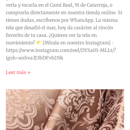
verla y tocarla en el Camí Real, 91 de Catarroja, o
comprarla directamente en nuestra tienda online. Si
tienes dudas, escríbenos por WhatsApp. La misma
tela que desafió el mar, hoy da carácter al rincón
favorito de tu casa. ¿Quieres ver la tela en
movimiento?
[Mírala en nuestro Instagram] :
https://www.instagram.com/reel/DYSa03-MLLt/?
igsh=anhva3J3bDFvb2Nk
Leer más »
El
Damasco:
el
tejido
que